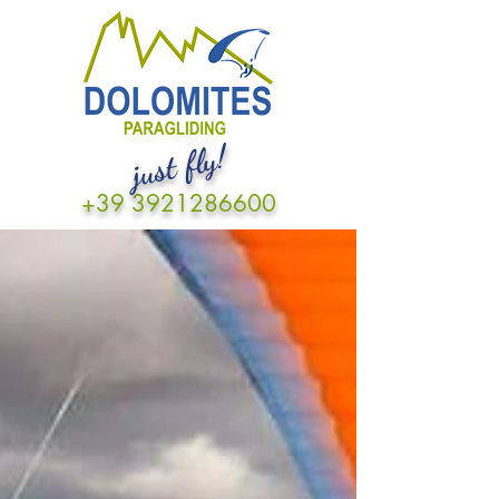
just fly!
+39 3921286600