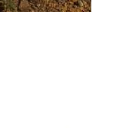
20. Apr. 2023
1 Min. Lesezeit
Si nota una differenza in volo tra il
MENTOR 7 e il MENTOR 7 Light?
Riteniamo che la maggior parte dei piloti non
avverta alcuna differenza. Al decollo, il Light
sale un po' più velocemente a causa della...