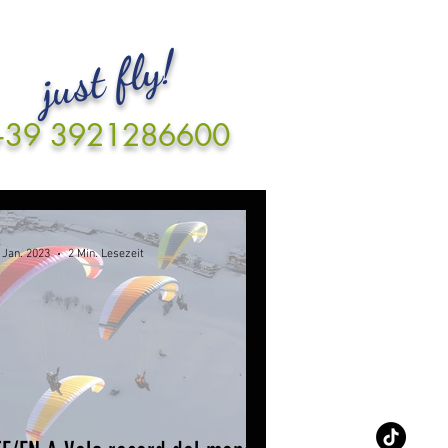
just fly!
+39 3921286600
 Jan. 2023
2 Min. Lesezeit