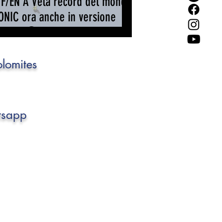
TF/EN A Vela record del mondo
ONIC ora anche in versione
Light" 😁
olomites
tsapp