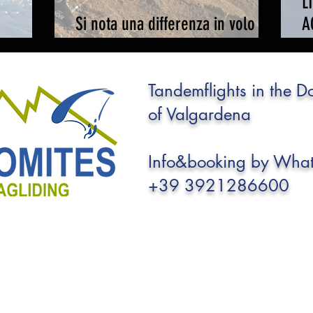
L
Si nota una differenza in volo tra
A
il MENTOR 7 e il MENTOR 7 Light?
"
Tandemflights in the D
of Valgardena
Info&booking by Wha
+39 3921286600