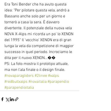
Era Toni Bender che ha avuto questa 
idea: "Per pilotare questa vela, andrò a 
Bassano anche solo per un giorno e 
tornerò a casa la sera. È davvero 
divertente. Il potenziale della nuova vela 
NOVA X-Alps mi ricorda un po' lo XENON 
del 1995" Il 'vecchio' XENON era di gran 
lunga la vela da competizione di maggior 
successo in quel periodo. Incrociamo le 
dita per il nuovo XENON...��
PS: La foto mostra il prototipo attuale, 
ma non l'ala finale o il design finale.
#novaparagliders
#2linee
#xalps
#redbullxalps
#novaitalia
#parapendio
#parapendioitalia