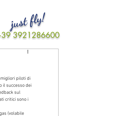
just fly!
+39 3921286600
gliori piloti di 
 il successo dei 
eedback sul 
 critici sono i 
gas (volabile 