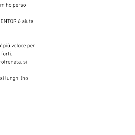
6Km ho perso 
MENTOR 6 aiuta 
' più veloce per 
forti.
ofrenata, si 
i lunghi (ho 