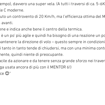
empo), davvero una super vela. (A tutti i traversi di ca. 5-
ele C moderne.
to un controvento di 20 Km/h, ma l’efficienza ottima del 
 avanti.
ne e indica anche bene il centro della termica. 
 un po' più agile e quindi ha bisogno di una reazione un po
mantenere la direzione di volo – questo sempre in condizioni 
di tanto in tanto tende di chiudersi, ma con una minima contr
ente, quindi niente di preocupante.
cile da azionare e da tenere senza grande sforzo nei travers
ga usata ancora di più con il MENTOR 6!)
ice 😊“