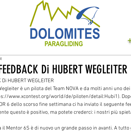
it
FEEDBACK Di HUBERT WEGLEITER
 Di HUBERT WEGLEITER
egleiter è un pilota del Team NOVA e da molti anni uno dei mi
s://www.xcontest.org/world/de/piloten/detail:Hubi1). Dopo
OR 6 dello scorso fine settimana ci ha inviato il seguente f
 questo è positivo, ma potete crederci: i nostri più spietati
!
a il Mentor 6S è di nuovo un grande passo in avanti. A tutto 